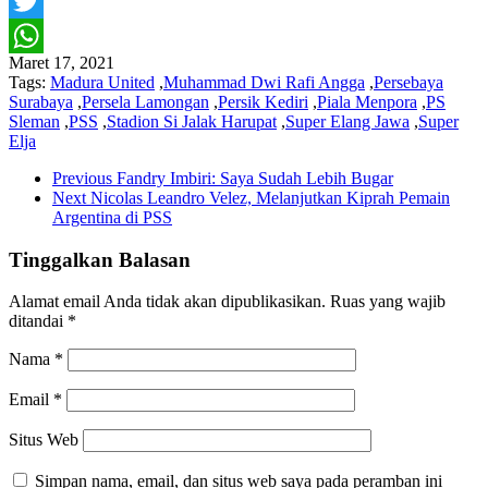
Facebook
Twitter
Maret 17, 2021
WhatsApp
Tags:
Madura United
,
Muhammad Dwi Rafi Angga
,
Persebaya
Surabaya
,
Persela Lamongan
,
Persik Kediri
,
Piala Menpora
,
PS
Sleman
,
PSS
,
Stadion Si Jalak Harupat
,
Super Elang Jawa
,
Super
Elja
Previous
Fandry Imbiri: Saya Sudah Lebih Bugar
Next
Nicolas Leandro Velez, Melanjutkan Kiprah Pemain
Argentina di PSS
Tinggalkan Balasan
Alamat email Anda tidak akan dipublikasikan.
Ruas yang wajib
ditandai
*
Nama
*
Email
*
Situs Web
Simpan nama, email, dan situs web saya pada peramban ini