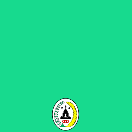
DES
Faktor Konsentrasi Buyarkan
Kemenangan PSS di Menit Akhir
PSSLEMAN.ID, SOLO – Menutup pekan ke-17 BRI
Liga 1 2021, PSS Sleman kembali meraih hasil
imbang. Sempat unggul 1-0 di babak pertama
melalui gol sundulan kepala Juninho di menit ke-
37, namun tuan rumah Persela Lamongan
berhasil menyamakan kedudukan menit di menit
ke-82 melalui tendangan penalti Sharza. “Hasil
yang mengecewakan karena di pertandingan ini
kami bermain…
Selengkapnya