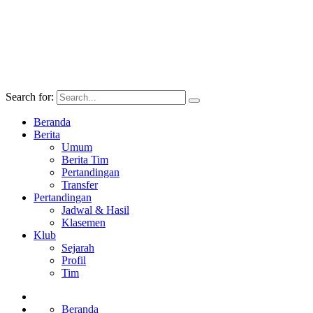
Search for:
Beranda
Berita
Umum
Berita Tim
Pertandingan
Transfer
Pertandingan
Jadwal & Hasil
Klasemen
Klub
Sejarah
Profil
Tim
Beranda