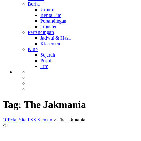
Berita
Umum
Berita Tim
Pertandingan
Transfer
Pertandingan
Jadwal & Hasil
Klasemen
Klub
Sejarah
Profil
Tim
Tag:
The Jakmania
Official Site PSS Sleman
>
The Jakmania
?>