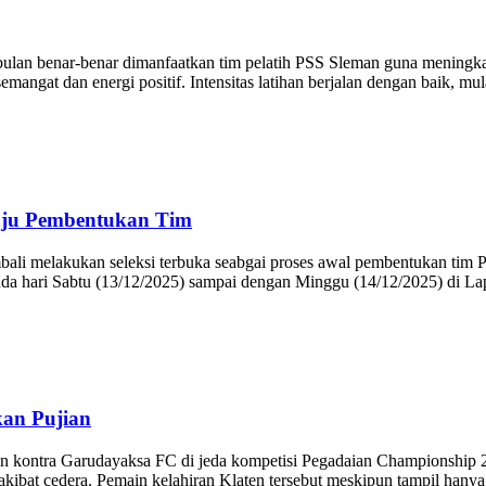
n benar-benar dimanfaatkan tim pelatih PSS Sleman guna meningkatka
angat dan energi positif. Intensitas latihan berjalan dengan baik, mul
uju Pembentukan Tim
elakukan seleksi terbuka seabgai proses awal pembentukan tim PS
pada hari Sabtu (13/12/2025) sampai dengan Minggu (14/12/2025) di L
kan Pujian
ntra Garudayaksa FC di jeda kompetisi Pegadaian Championship 20
 akibat cedera. Pemain kelahiran Klaten tersebut meskipun tampil han