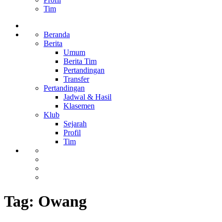
Tim
Beranda
Berita
Umum
Berita Tim
Pertandingan
Transfer
Pertandingan
Jadwal & Hasil
Klasemen
Klub
Sejarah
Profil
Tim
Tag:
Owang