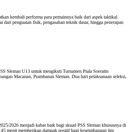
n kembali performa para pemainnya baik dari aspek taktikal
ai dari penguatan fisik, pengasahan teknik dasar, hingga penerapan
S Sleman U13 untuk mengikuti Turnamen Piala Soeratin
apangan Macanan, Prambanan Sleman. Dua hari pelaksanaan seleksi,
25/2026 menjadi kabar baik bagi skuad PSS Sleman khususnya di
ya 45 menit memberikan dampak positif bagi keseimbangan tim