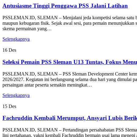
Antusiasme Tinggi Penggawa PSS Jalani Latihan
PSSLEMAN.ID, SLEMAN – Menjalani jeda kompetisi selama satu bula
maupun kebugaran fisik. Sejak awal sesi, para pemain menunjukkan sem
skema permainan yang…
Selengkapnya
16
Des
Seleksi Pemain PSS Sleman U13 Tuntas, Fokus Men
PSSLEMAN.ID, SLEMAN – PSS Sleman Development Center kembali m
2026/2027. Kegiatan ini berlangsung selama dua hari yang dimulai 
persaingan antar peserta semakin meningkat…
Selengkapnya
15
Des
Fachruddin Kembali Merumput, Ansyari Lubis Beri
PSSLEMAN.ID, SLEMAN – Pertandingan persahabatan PSS Sleman ko
lini pertahanan, yakni kembali Fachruddin bermain usai lama menepi