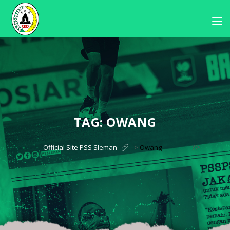
TAG:
OWANG
?>
Official Site PSS Sleman
>
Owang