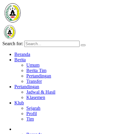
Search for:
Beranda
Berita
Umum
Berita Tim
Pertandingan
Transfer
Pertandingan
Jadwal & Hasil
Klasemen
Klub
Sejarah
Profil
Tim