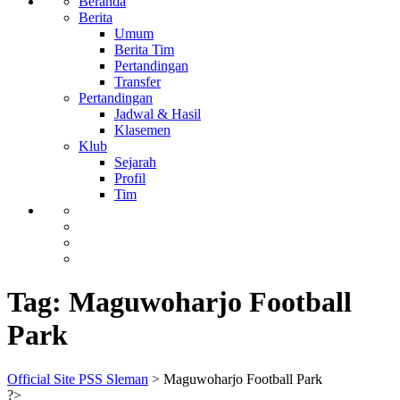
Beranda
Berita
Umum
Berita Tim
Pertandingan
Transfer
Pertandingan
Jadwal & Hasil
Klasemen
Klub
Sejarah
Profil
Tim
Tag:
Maguwoharjo Football
Park
Official Site PSS Sleman
>
Maguwoharjo Football Park
?>