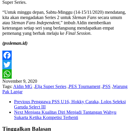
Super Series.
“Untuk minggu depan, Sabtu-Minggu (14-15/11/2020) mendatang,
kita akan mengadakan Series 2 untuk
Sleman Fans
secara umum
atau
Sleman Fans Independent
,” imbuh Aldin memberikan
keterangan setiap seri yang berlangsung mendapatkan empat
pemenang yang berhak melaju ke
Final Session
.
(pssleman.id)
Facebook
Twitter
November 9, 2020
WhatsApp
Tags:
Aldin MG
,
Elja Super Series
,
PES Tournament
,
PSS
,
Warung
Pak Lanjar
Previous
Penggawa PSS U16, Hokky Caraka, Lolos Seleksi
Garuda Select III
Next
Menjaga Kualitas Diri Menjadi Tantangan Wahyu
Sukarta Ketika Kompetisi Terhenti
Tinggalkan Balasan