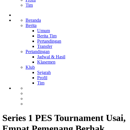
Tim
Beranda
Berita
Umum
Berita Tim
Pertandingan
Transfer
Pertandingan
Jadwal & Hasil
Klasemen
Klub
Sejarah
Profil
Tim
Series 1 PES Tournament Usai,
Empat Pemenang Berhak