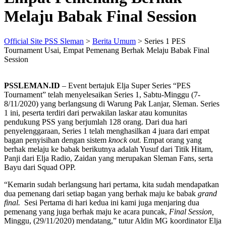
Melaju Babak Final Session
Official Site PSS Sleman
>
Berita Umum
>
Series 1 PES
Tournament Usai, Empat Pemenang Berhak Melaju Babak Final
Session
PSSLEMAN.ID
– Event bertajuk Elja Super Series “PES
Tournament” telah menyelesaikan Series 1, Sabtu-Minggu (7-
8/11/2020) yang berlangsung di Warung Pak Lanjar, Sleman. Series
1 ini, peserta terdiri dari perwakilan laskar atau komunitas
pendukung PSS yang berjumlah 128 orang. Dari dua hari
penyelenggaraan, Series 1 telah menghasilkan 4 juara dari empat
bagan penyisihan dengan sistem
knock out.
Empat orang yang
berhak melaju ke babak berikutnya adalah Yusuf dari Titik Hitam,
Panji dari Elja Radio, Zaidan yang merupakan Sleman Fans, serta
Bayu dari Squad OPP.
“Kemarin sudah berlangsung hari pertama, kita sudah mendapatkan
dua pemenang dari setiap bagan yang berhak maju ke babak
grand
final.
Sesi Pertama di hari kedua ini kami juga menjaring dua
pemenang yang juga berhak maju ke acara puncak,
Final Session,
Minggu, (29/11/2020) mendatang,” tutur Aldin MG koordinator Elja