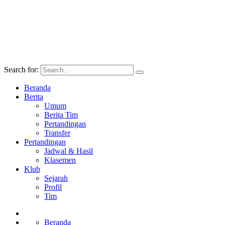
Search for:
Beranda
Berita
Umum
Berita Tim
Pertandingan
Transfer
Pertandingan
Jadwal & Hasil
Klasemen
Klub
Sejarah
Profil
Tim
Beranda