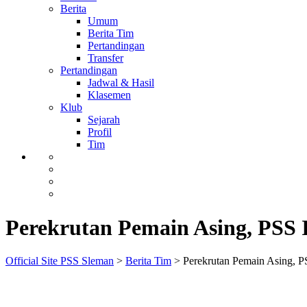
Berita
Umum
Berita Tim
Pertandingan
Transfer
Pertandingan
Jadwal & Hasil
Klasemen
Klub
Sejarah
Profil
Tim
Perekrutan Pemain Asing, PSS
Official Site PSS Sleman
>
Berita Tim
>
Perekrutan Pemain Asing, P