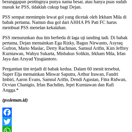
beranggapan pentingnya punya nama besar, atau hanya puas sudah
masuk ke PSS, tidaklah cukup bagi Dejan.
PSS sempat memimpin lewat gol yang dicetak oleh Irkham Mila di
babak pertama. Namun dua gol dari AHHA PS Pati FC harus
membuat PSS menelan kekalahan.
PSS menurunkan dua tim berbeda di laga uji tanding tadi. Di babak
pertama, Dejan memainkan Ega Rizky, Bagus Nirwanto, Asyraq
Gufron, Mario Maslac, Derry Rachman, Samsul Arifin, Kim Jeffrey
Kurniawan, Wahyu Sukarta, Misbakus Solikin, Irkham Mila, Irfan
Jaya dan Arsyad Yusgiantoro.
Pergantian tim terjadi di babak kedua. Dalam 60 menit tersebut,
Super Elja memainkan Miswar Saputra, Arthur Irawan, Fandri
Imbiri, Aaron Evans, Samsul Arifin, Dendi Agustan, Fitra Ridwan,
Ocvian Chanigio, Irfan Bachdim, Jepri Kurniawan dan Rafi
Angga.*
(pssleman.id)
Facebook
Twitter