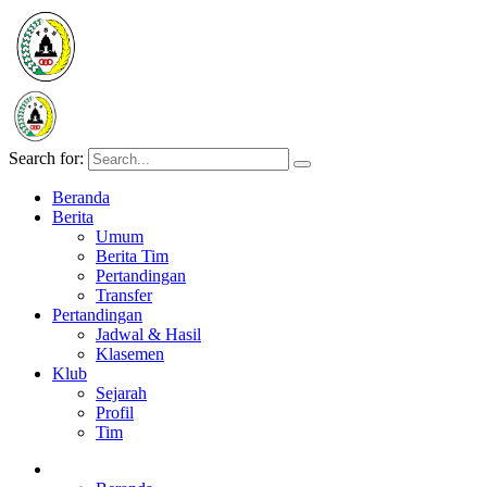
Search for:
Beranda
Berita
Umum
Berita Tim
Pertandingan
Transfer
Pertandingan
Jadwal & Hasil
Klasemen
Klub
Sejarah
Profil
Tim