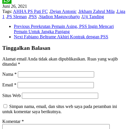
Juni 26, 2021
WhatsApp
Tags:
AHHA PS Pati FC
,
Dejan Antonic
,
Irkham Zahrul Mila
,
Liga
1
,
PS Sleman
,
PSS
,
Stadion Maguwoharjo
,
Uji Tanding
Previous
Perekrutan Pemain Asing, PSS Ingin Mencari
Pemain Untuk Jangka Panjang
Next
Fabiano Beltrame Akhiri Kontrak dengan PSS
Tinggalkan Balasan
Alamat email Anda tidak akan dipublikasikan.
Ruas yang wajib
ditandai
*
Nama
*
Email
*
Situs Web
Simpan nama, email, dan situs web saya pada peramban ini
untuk komentar saya berikutnya.
Komentar
*