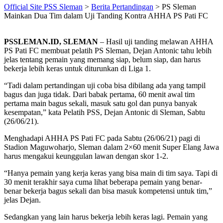
Official Site PSS Sleman
>
Berita Pertandingan
>
PS Sleman
Mainkan Dua Tim dalam Uji Tanding Kontra AHHA PS Pati FC
PSSLEMAN.ID, SLEMAN
– Hasil uji tanding melawan AHHA
PS Pati FC membuat pelatih PS Sleman, Dejan Antonic tahu lebih
jelas tentang pemain yang memang siap, belum siap, dan harus
bekerja lebih keras untuk diturunkan di Liga 1.
“Tadi dalam pertandingan uji coba bisa dibilang ada yang tampil
bagus dan juga tidak. Dari babak pertama, 60 menit awal tim
pertama main bagus sekali, masuk satu gol dan punya banyak
kesempatan,” kata Pelatih PSS, Dejan Antonic di Sleman, Sabtu
(26/06/21).
Menghadapi AHHA PS Pati FC pada Sabtu (26/06/21) pagi di
Stadion Maguwoharjo, Sleman dalam 2×60 menit Super Elang Jawa
harus mengakui keunggulan lawan dengan skor 1-2.
“Hanya pemain yang kerja keras yang bisa main di tim saya. Tapi di
30 menit terakhir saya cuma lihat beberapa pemain yang benar-
benar bekerja bagus sekali dan bisa masuk kompetensi untuk tim,”
jelas Dejan.
Sedangkan yang lain harus bekerja lebih keras lagi. Pemain yang