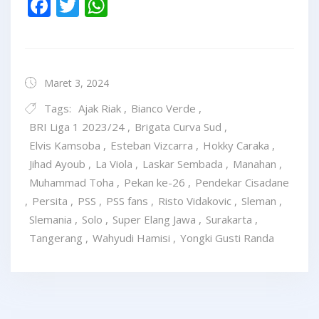
Facebook
Twitter
WhatsApp
Maret 3, 2024
Tags:
Ajak Riak
,
Bianco Verde
,
BRI Liga 1 2023/24
,
Brigata Curva Sud
,
Elvis Kamsoba
,
Esteban Vizcarra
,
Hokky Caraka
,
Jihad Ayoub
,
La Viola
,
Laskar Sembada
,
Manahan
,
Muhammad Toha
,
Pekan ke-26
,
Pendekar Cisadane
,
Persita
,
PSS
,
PSS fans
,
Risto Vidakovic
,
Sleman
,
Slemania
,
Solo
,
Super Elang Jawa
,
Surakarta
,
Tangerang
,
Wahyudi Hamisi
,
Yongki Gusti Randa