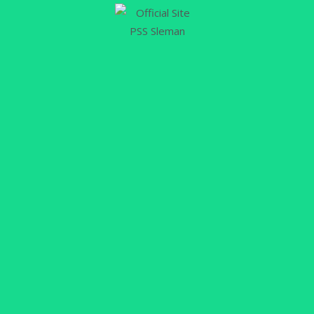
07
MAR
Demi Raih Kemenangan Kontra
PSM, Hokky Carakan Akan Tampil
Maksimal
PSSLEMAN.ID, SLEMAN – Pekan ke-28 BRI Liga
1-2023/24 akan menjadi laga krusial bagi PSS
Sleman untuk menjauh dari jeratan zona bawah.
Keinginan untuk lepas dari jeratan tersebut harus