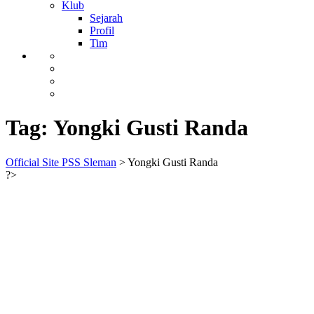
Klub
Sejarah
Profil
Tim
Tag:
Yongki Gusti Randa
Official Site PSS Sleman
>
Yongki Gusti Randa
?>