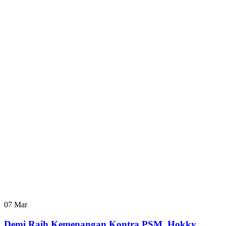
07
Mar
Demi Raih Kemenangan Kontra PSM, Hokky