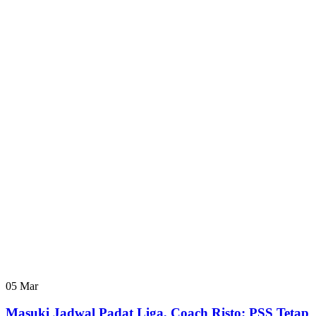
05
Mar
Masuki Jadwal Padat Liga, Coach Risto: PSS Tetap