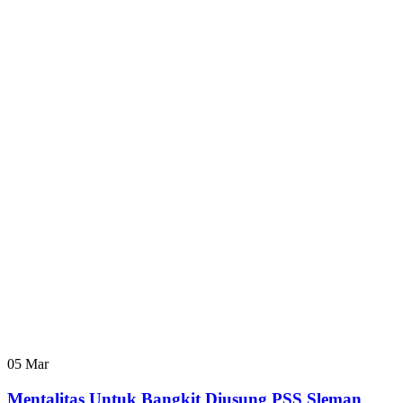
05
Mar
Mentalitas Untuk Bangkit Diusung PSS Sleman