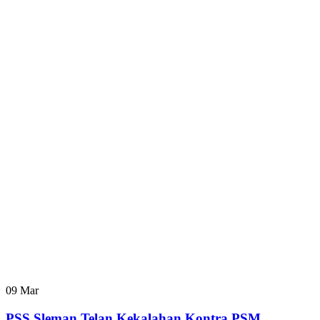
09
Mar
PSS Sleman Telan Kekalahan Kontra PSM