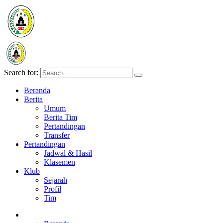
Search for:
Beranda
Berita
Umum
Berita Tim
Pertandingan
Transfer
Pertandingan
Jadwal & Hasil
Klasemen
Klub
Sejarah
Profil
Tim