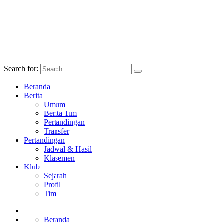
Search for:
Beranda
Berita
Umum
Berita Tim
Pertandingan
Transfer
Pertandingan
Jadwal & Hasil
Klasemen
Klub
Sejarah
Profil
Tim
Beranda