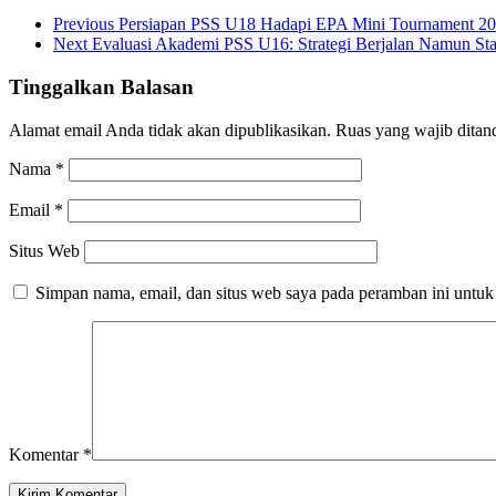
Previous
Persiapan PSS U18 Hadapi EPA Mini Tournament 2
Next
Evaluasi Akademi PSS U16: Strategi Berjalan Namun Sta
Tinggalkan Balasan
Alamat email Anda tidak akan dipublikasikan.
Ruas yang wajib ditan
Nama
*
Email
*
Situs Web
Simpan nama, email, dan situs web saya pada peramban ini untuk
Komentar
*