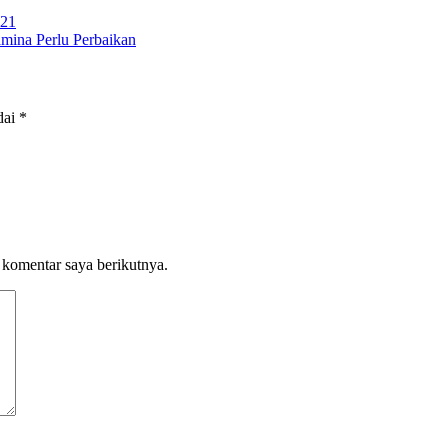
021
mina Perlu Perbaikan
dai
*
 komentar saya berikutnya.