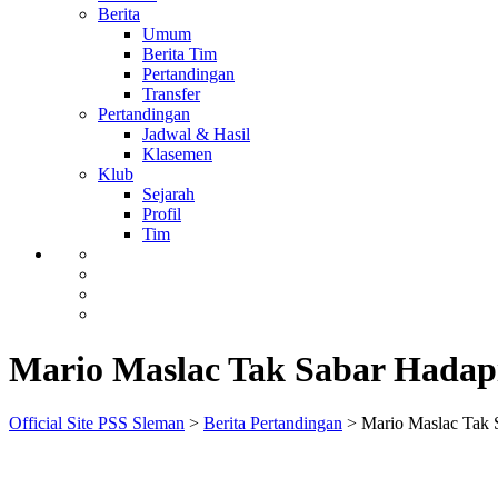
Berita
Umum
Berita Tim
Pertandingan
Transfer
Pertandingan
Jadwal & Hasil
Klasemen
Klub
Sejarah
Profil
Tim
Mario Maslac Tak Sabar Hadap
Official Site PSS Sleman
>
Berita Pertandingan
>
Mario Maslac Tak 