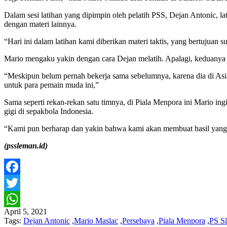
Dalam sesi latihan yang dipimpin oleh pelatih PSS, Dejan Antonic, la
dengan materi lainnya.
“Hari ini dalam latihan kami diberikan materi taktis, yang bertujuan
Mario mengaku yakin dengan cara Dejan melatih. Apalagi, keduanya b
“Meskipun belum pernah bekerja sama sebelumnya, karena dia di Asia
untuk para pemain muda ini,”
Sama seperti rekan-rekan satu timnya, di Piala Menpora ini Mario 
gigi di sepakbola Indonesia.
“Kami pun berharap dan yakin bahwa kami akan membuat hasil yang 
(pssleman.id)
Facebook
Twitter
April 5, 2021
WhatsApp
Tags:
Dejan Antonic
,
Mario Maslac
,
Persebaya
,
Piala Menpora
,
PS S