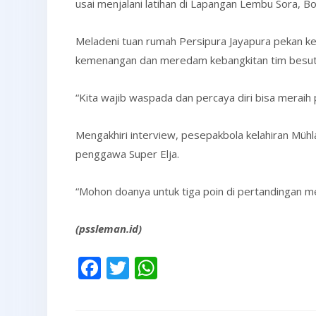
usai menjalani latihan di Lapangan Lembu Sora, Boy
Meladeni tuan rumah Persipura Jayapura pekan ke
kemenangan dan meredam kebangkitan tim besuta
“Kita wajib waspada dan percaya diri bisa meraih 
Mengakhiri interview, pesepakbola kelahiran Mü
penggawa Super Elja.
“Mohon doanya untuk tiga poin di pertandingan me
(pssleman.id)
Facebook
Twitter
WhatsApp