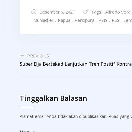
Tags:
Alfredo Vera
Desember 6, 2021
Mühlacker
,
Papua
,
Persipura
,
PSIS
,
PSS
,
Sem
PREVIOUS
Super Elja Bertekad Lanjutkan Tren Positif Kontra
Tinggalkan Balasan
Alamat email Anda tidak akan dipublikasikan.
Ruas yang w
Nama
*