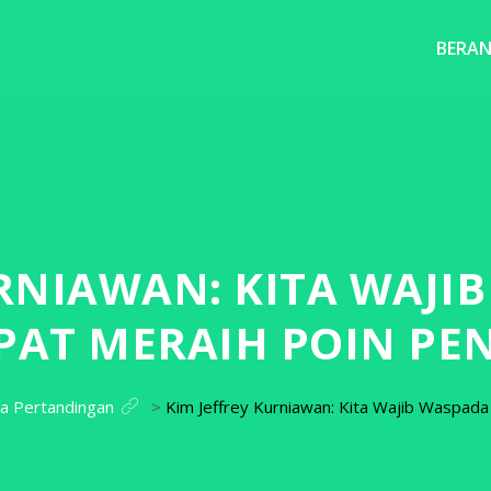
BERA
URNIAWAN: KITA WAJI
PAT MERAIH POIN PE
ta Pertandingan
>
Kim Jeffrey Kurniawan: Kita Wajib Waspad