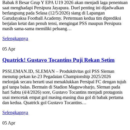
Babak 8 Besar Grup Y EPA U19 2026 akan menjadi laga penentuan
saat menghadapi Persipura Jayapura. Duel penting ini dijadwalkan
berlangsung pada Selasa (12/5/2026) siang di Lapangan
Garudayaksa Football Academy. Pertemuan kedua tim diprediksi
berjalan ketat dan penuh tensi, mengingat PSS maupun Persipura
masih sama-sama memiliki peluang…
Selengkapnya
05
Apr
Quatrick! Gustavo Tocantins Puji Rekan Setim
PSSLEMAN.ID, SLEMAN – Produktivitas gol PSS Sleman
menutup pekan ke-23 Pegadaian Championship 2025/2026
melonjak secara berarti usai menaklukkan Persipal FC dengan tujuh
gol tanpa balas. Bermain di Stadion Maguwoharjo, Sleman pada
hari Sabtu (4/4/2026) sore, Gustavo Tocantins menjadi protagonis
usai mencetak empat gol masing-masing dua gol di babak pertama
dan kedua. Quatrick gol Gustavo Tocantins…
Selengkapnya
05
Apr