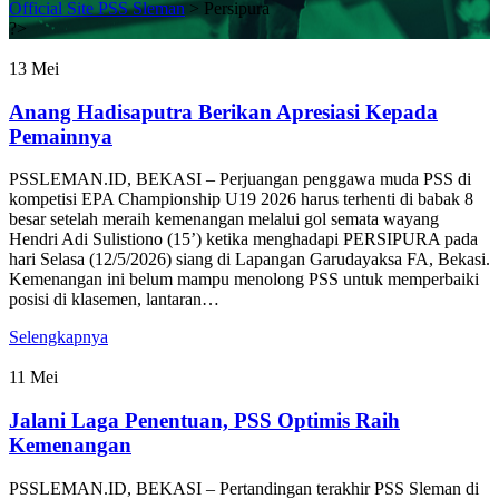
Official Site PSS Sleman
>
Persipura
?>
13
Mei
Anang Hadisaputra Berikan Apresiasi Kepada
Pemainnya
PSSLEMAN.ID, BEKASI – Perjuangan penggawa muda PSS di
kompetisi EPA Championship U19 2026 harus terhenti di babak 8
besar setelah meraih kemenangan melalui gol semata wayang
Hendri Adi Sulistiono (15’) ketika menghadapi PERSIPURA pada
hari Selasa (12/5/2026) siang di Lapangan Garudayaksa FA, Bekasi.
Kemenangan ini belum mampu menolong PSS untuk memperbaiki
posisi di klasemen, lantaran…
Selengkapnya
11
Mei
Jalani Laga Penentuan, PSS Optimis Raih
Kemenangan
PSSLEMAN.ID, BEKASI – Pertandingan terakhir PSS Sleman di