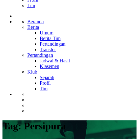
Tim
Beranda
Berita
Umum
Berita Tim
Pertandingan
Transfer
Pertandingan
Jadwal & Hasil
Klasemen
Klub
Sejarah
Profil
Tim
Tag:
Persipura