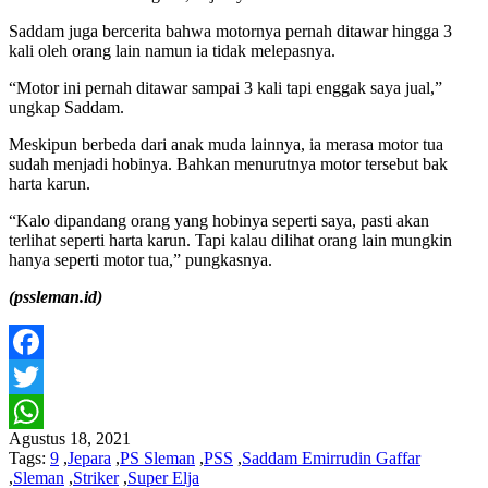
Saddam juga bercerita bahwa motornya pernah ditawar hingga 3
kali oleh orang lain namun ia tidak melepasnya.
“Motor ini pernah ditawar sampai 3 kali tapi enggak saya jual,”
ungkap Saddam.
Meskipun berbeda dari anak muda lainnya, ia merasa motor tua
sudah menjadi hobinya. Bahkan menurutnya motor tersebut bak
harta karun.
“Kalo dipandang orang yang hobinya seperti saya, pasti akan
terlihat seperti harta karun. Tapi kalau dilihat orang lain mungkin
hanya seperti motor tua,” pungkasnya.
(pssleman.id)
Facebook
Twitter
Agustus 18, 2021
WhatsApp
Tags:
9
,
Jepara
,
PS Sleman
,
PSS
,
Saddam Emirrudin Gaffar
,
Sleman
,
Striker
,
Super Elja