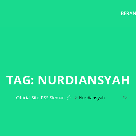
BERA
TAG:
NURDIANSYAH
Official Site PSS Sleman
>
Nurdiansyah
?>