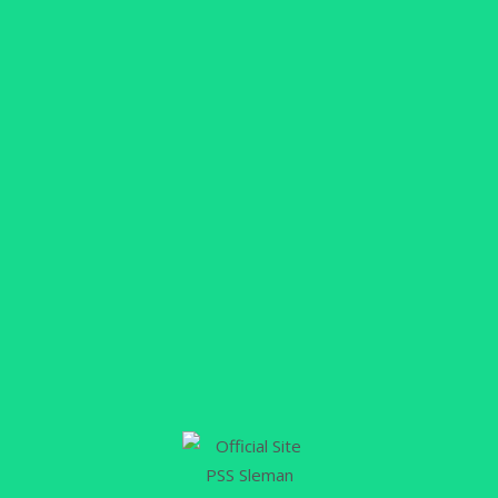
PSS, Dejan Antonic, menilai permainan Super Elja
cukup positif hingga menit ke-70. Skuat Super
Elang Jawa unggul lebih dulu lewat tendangan
bebas…
Selengkapnya
16
MAR
Irfan Jaya Betah Bersama Skuat
PSS