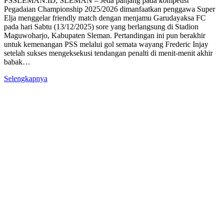
PSSLEMAN.ID, SLEMAN – Jeda panjang pada kompetisi
Pegadaian Championship 2025/2026 dimanfaatkan penggawa Super
Elja menggelar friendly match dengan menjamu Garudayaksa FC
pada hari Sabtu (13/12/2025) sore yang berlangsung di Stadion
Maguwoharjo, Kabupaten Sleman. Pertandingan ini pun berakhir
untuk kemenangan PSS melalui gol semata wayang Frederic Injay
setelah sukses mengeksekusi tendangan penalti di menit-menit akhir
babak…
Selengkapnya