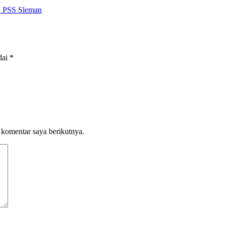
 PSS Sleman
dai
*
 komentar saya berikutnya.