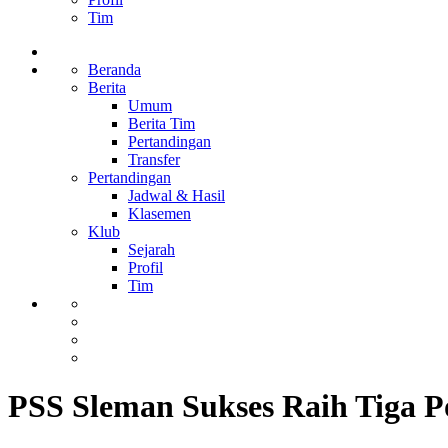
Tim
Beranda
Berita
Umum
Berita Tim
Pertandingan
Transfer
Pertandingan
Jadwal & Hasil
Klasemen
Klub
Sejarah
Profil
Tim
PSS Sleman Sukses Raih Tiga P