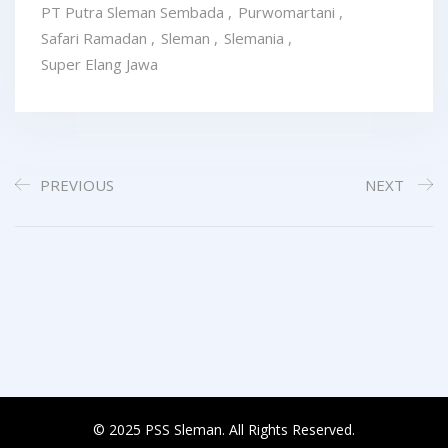
PT Putra Sleman Sembada
,
Purwomartani
,
Safari Ramadan
,
Sleman
,
Slemania
,
Super Elang Jawa
PREVIOUS
NEXT
© 2025 PSS Sleman. All Rights Reserved.