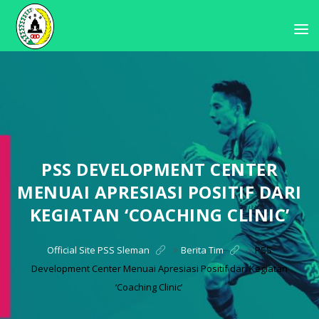
PSS DEVELOPMENT CENTER
MENUAI APRESIASI POSITIF DARI
KEGIATAN ‘COACHING CLINIC’
Official Site PSS Sleman
>
Berita Tim
>
PSS
Development Center Menuai Apresiasi Positif dari Kegiatan
‘Coaching Clinic’