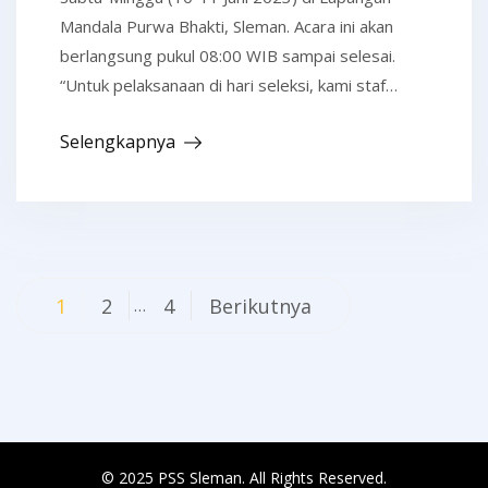
Mandala Purwa Bhakti, Sleman. Acara ini akan
berlangsung pukul 08:00 WIB sampai selesai.
“Untuk pelaksanaan di hari seleksi, kami staf…
Selengkapnya
Navigasi
1
2
4
Berikutnya
…
pos
© 2025 PSS Sleman. All Rights Reserved.