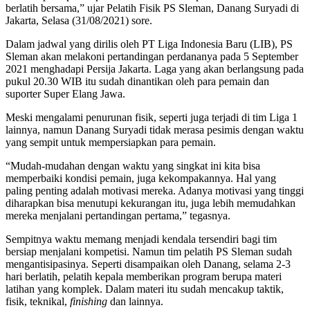
berlatih bersama,” ujar Pelatih Fisik PS Sleman, Danang Suryadi di
Jakarta, Selasa (31/08/2021) sore.
Dalam jadwal yang dirilis oleh PT Liga Indonesia Baru (LIB), PS
Sleman akan melakoni pertandingan perdananya pada 5 September
2021 menghadapi Persija Jakarta. Laga yang akan berlangsung pada
pukul 20.30 WIB itu sudah dinantikan oleh para pemain dan
suporter Super Elang Jawa.
Meski mengalami penurunan fisik, seperti juga terjadi di tim Liga 1
lainnya, namun Danang Suryadi tidak merasa pesimis dengan waktu
yang sempit untuk mempersiapkan para pemain.
“Mudah-mudahan dengan waktu yang singkat ini kita bisa
memperbaiki kondisi pemain, juga kekompakannya. Hal yang
paling penting adalah motivasi mereka. Adanya motivasi yang tinggi
diharapkan bisa menutupi kekurangan itu, juga lebih memudahkan
mereka menjalani pertandingan pertama,” tegasnya.
Sempitnya waktu memang menjadi kendala tersendiri bagi tim
bersiap menjalani kompetisi. Namun tim pelatih PS Sleman sudah
mengantisipasinya. Seperti disampaikan oleh Danang, selama 2-3
hari berlatih, pelatih kepala memberikan program berupa materi
latihan yang komplek. Dalam materi itu sudah mencakup taktik,
fisik, teknikal,
finishing
dan lainnya.