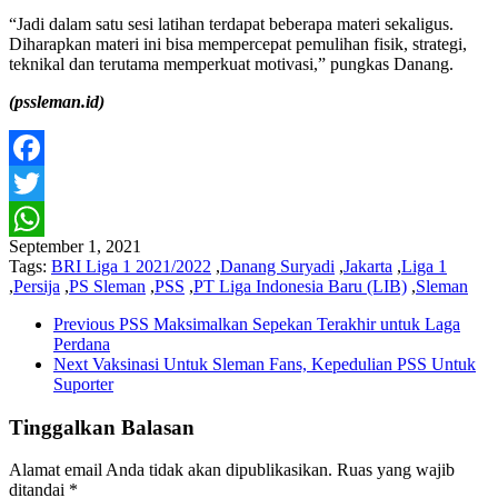
“Jadi dalam satu sesi latihan terdapat beberapa materi sekaligus.
Diharapkan materi ini bisa mempercepat pemulihan fisik, strategi,
teknikal dan terutama memperkuat motivasi,” pungkas Danang.
(pssleman.id)
Facebook
Twitter
September 1, 2021
WhatsApp
Tags:
BRI Liga 1 2021/2022
,
Danang Suryadi
,
Jakarta
,
Liga 1
,
Persija
,
PS Sleman
,
PSS
,
PT Liga Indonesia Baru (LIB)
,
Sleman
Previous
PSS Maksimalkan Sepekan Terakhir untuk Laga
Perdana
Next
Vaksinasi Untuk Sleman Fans, Kepedulian PSS Untuk
Suporter
Tinggalkan Balasan
Alamat email Anda tidak akan dipublikasikan.
Ruas yang wajib
ditandai
*