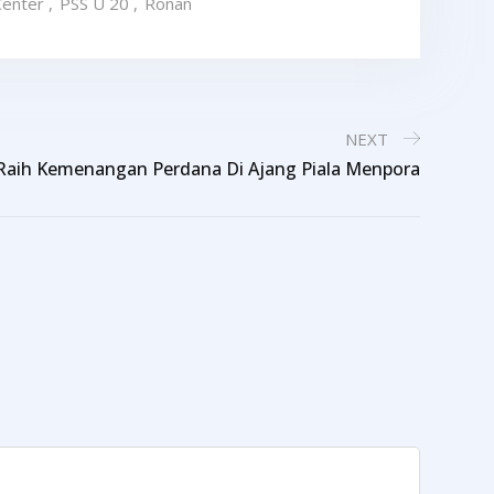
Center
,
PSS U 20
,
Ronan
NEXT
Raih Kemenangan Perdana Di Ajang Piala Menpora