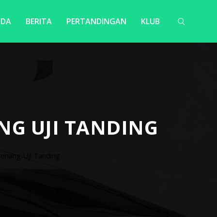
NDA
BERITA
PERTANDINGAN
KLUB
NG UJI TANDING
Menang Uji Tanding