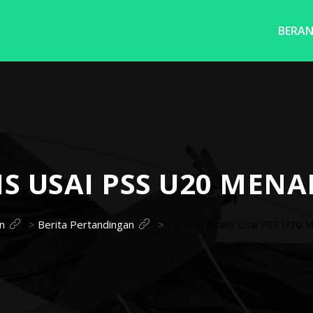
BERA
S USAI PSS U20 MENA
n
>
Berita Pertandingan
>
Catatan Analis Usai PSS U20 