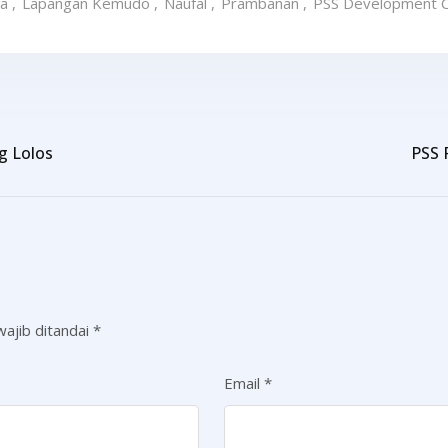
a
,
Lapangan Kemudo
,
Naufal
,
Prambanan
,
PSS Development 
g Lolos
PSS 
ajib ditandai
*
Email
*