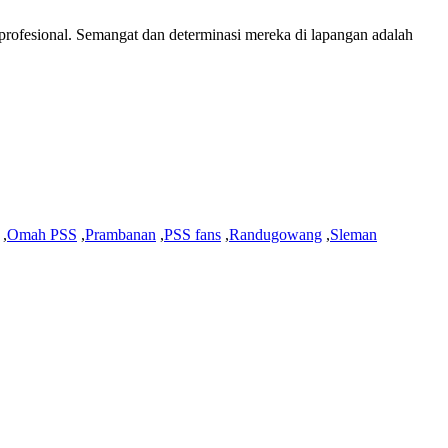
profesional. Semangat dan determinasi mereka di lapangan adalah
,
Omah PSS
,
Prambanan
,
PSS fans
,
Randugowang
,
Sleman