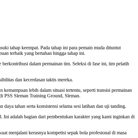
ki tahap keempat. Pada tahap ini para pemain muda dituntut
n terbaik yang bertahan hingga tahap ini.
rkontribusi dalam permainan tim. Seleksi di fase ini, tim pelatih
bilitas dan kecerdasan taktis mereka.
 kemampuan lebih dalam situasi tertentu, seperti transisi permainan
B di PSS Sleman Training Ground, Sleman.
n daya tahan serta konsistensi selama sesi latihan dan uji tanding.
l. Ini adalah bagian dari pembentukan karakter yang kami inginkan di
kuat menjalani kerasnya kompetisi sepak bola profesional di masa