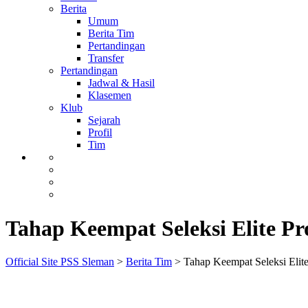
Berita
Umum
Berita Tim
Pertandingan
Transfer
Pertandingan
Jadwal & Hasil
Klasemen
Klub
Sejarah
Profil
Tim
Tahap Keempat Seleksi Elite P
Official Site PSS Sleman
>
Berita Tim
>
Tahap Keempat Seleksi Eli