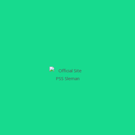
12
JAN
Hadapi PSM Makassar, Seto
Instruksikan Utamakan
Kerjasama Tim
PSSLEMAN.ID, SLEMAN – Melakoni laga perdana
putaran kedua BRI Liga 1 2022/2023, PSS
Sleman melakukan lawatan ke Stadion Gelora B. J.
Habibie (GBH), Parepare, Sulawesi Selatan
meladeni jamuan tuan rumah PSM Makasar.