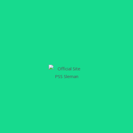
16
NOV
Pelatih PSS U13 Siapkan Antisipasi
Jadwal Padat
PSSLEMAN.ID, SLEMAN – Perubahan jadwal
pertandingan pada gelaran Piala Soeratin 2024
kelompok umur U13 membuat para pelatih tim
peserta turnamen harus ekstra kerja keras
melakukan antisipasi padatnya jadwal
pertandingan. Dengan adanya perubahan jadwal