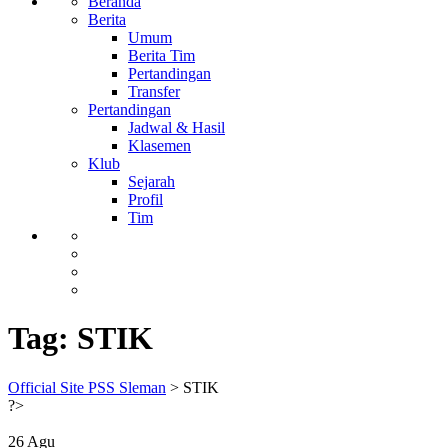
Beranda
Berita
Umum
Berita Tim
Pertandingan
Transfer
Pertandingan
Jadwal & Hasil
Klasemen
Klub
Sejarah
Profil
Tim
Tag:
STIK
Official Site PSS Sleman
>
STIK
?>
26
Agu