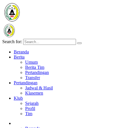
Search for:
Beranda
Berita
Umum
Berita Tim
Pertandingan
Transfer
Pertandingan
Jadwal & Hasil
Klasemen
Klub
Sejarah
Profil
Tim