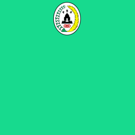
Indonesia. Hal ini ia ungkapkan saat berhasil…
Selengkapnya
10
MEI
Jaga Asa Bertahan, PSS Sleman
Taklukkan PSIS Semarang
PSSLEMAN.ID, SEMARANG – PSS Sleman berhasil
mencatat kemenangan penting saat bertandang
ke Stadion Jatidiri, Semarang pada pekan ke-32