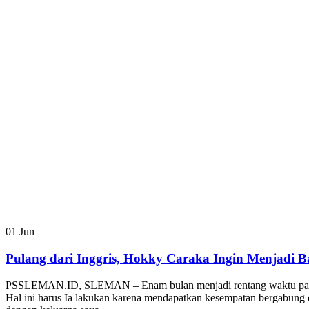
01
Jun
Pulang dari Inggris, Hokky Caraka Ingin Menjadi B
PSSLEMAN.ID, SLEMAN – Enam bulan menjadi rentang waktu panjang
Hal ini harus Ia lakukan karena mendapatkan kesempatan bergabun