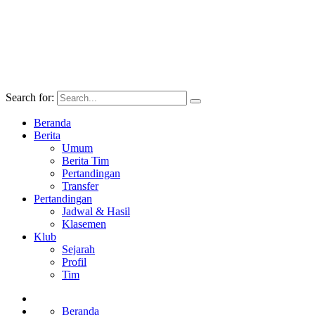
Search for:
Beranda
Berita
Umum
Berita Tim
Pertandingan
Transfer
Pertandingan
Jadwal & Hasil
Klasemen
Klub
Sejarah
Profil
Tim
Beranda