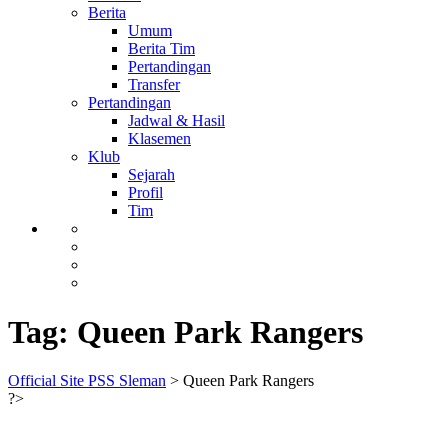
Berita
Umum
Berita Tim
Pertandingan
Transfer
Pertandingan
Jadwal & Hasil
Klasemen
Klub
Sejarah
Profil
Tim
Tag:
Queen Park Rangers
Official Site PSS Sleman
>
Queen Park Rangers
?>