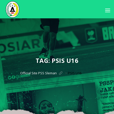
TAG:
PSIS U16
?>
Official Site PSS Sleman
>
PSIS U16