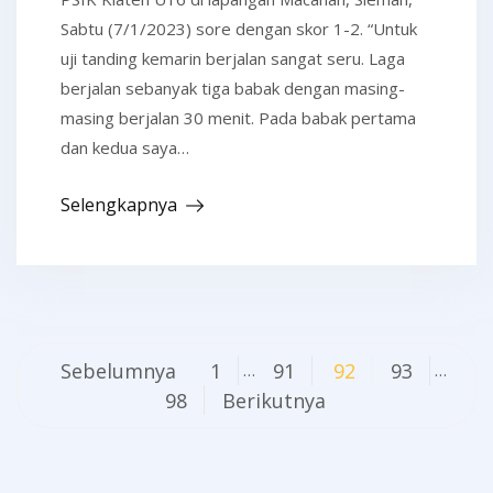
Sabtu (7/1/2023) sore dengan skor 1-2. “Untuk
uji tanding kemarin berjalan sangat seru. Laga
berjalan sebanyak tiga babak dengan masing-
masing berjalan 30 menit. Pada babak pertama
dan kedua saya…
Selengkapnya
Navigasi
Sebelumnya
1
91
92
93
…
…
pos
98
Berikutnya