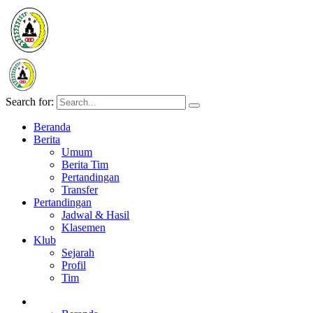
Search for:
Beranda
Berita
Umum
Berita Tim
Pertandingan
Transfer
Pertandingan
Jadwal & Hasil
Klasemen
Klub
Sejarah
Profil
Tim