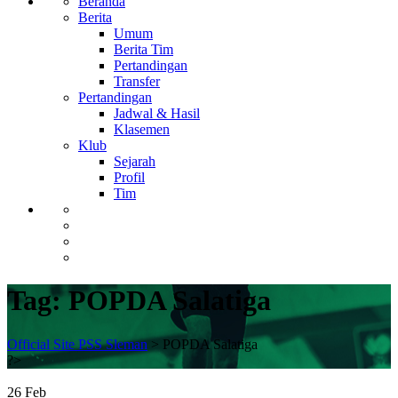
Beranda
Berita
Umum
Berita Tim
Pertandingan
Transfer
Pertandingan
Jadwal & Hasil
Klasemen
Klub
Sejarah
Profil
Tim
Tag:
POPDA Salatiga
Official Site PSS Sleman
>
POPDA Salatiga
?>
26
Feb