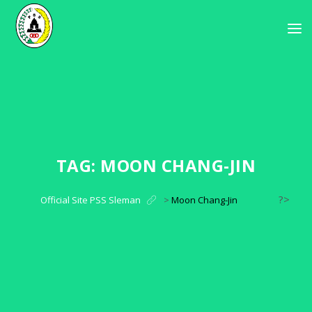
TAG:
MOON CHANG-JIN
?>
Official Site PSS Sleman
>
Moon Chang-Jin