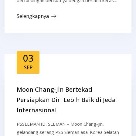
pertandingan berikutnya dengan berlatih keras…
Selengkapnya
03
SEP
Moon Chang-Jin Bertekad
Persiapkan Diri Lebih Baik di Jeda
Internasional
PSSLEMAN.ID, SLEMAN – Moon Chang-Jin,
gelandang serang PSS Sleman asal Korea Selatan