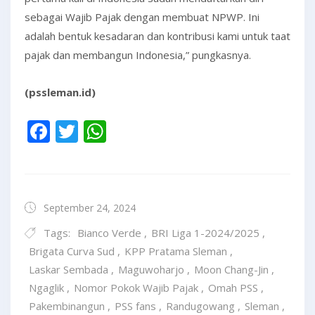
sebagai Wajib Pajak dengan membuat NPWP. Ini
adalah bentuk kesadaran dan kontribusi kami untuk taat
pajak dan membangun Indonesia,” pungkasnya.
(pssleman.id)
Facebook
Twitter
WhatsApp
September 24, 2024
Tags:
Bianco Verde
,
BRI Liga 1-2024/2025
,
Brigata Curva Sud
,
KPP Pratama Sleman
,
Laskar Sembada
,
Maguwoharjo
,
Moon Chang-Jin
,
Ngaglik
,
Nomor Pokok Wajib Pajak
,
Omah PSS
,
Pakembinangun
,
PSS fans
,
Randugowang
,
Sleman
,