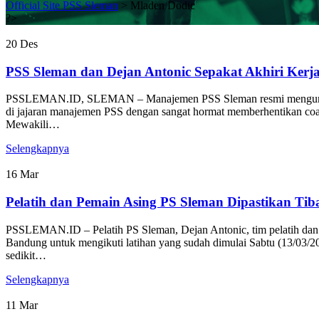
Official Site PSS Sleman
>
Mladen Dodic
?>
20
Des
PSS Sleman dan Dejan Antonic Sepakat Akhiri Kerj
PSSLEMAN.ID, SLEMAN – Manajemen PSS Sleman resmi mengumumkan 
di jajaran manajemen PSS dengan sangat hormat memberhentikan coa
Mewakili…
Selengkapnya
16
Mar
Pelatih dan Pemain Asing PS Sleman Dipastikan Tib
PSSLEMAN.ID – Pelatih PS Sleman, Dejan Antonic, tim pelatih dan pe
Bandung untuk mengikuti latihan yang sudah dimulai Sabtu (13/03
sedikit…
Selengkapnya
11
Mar