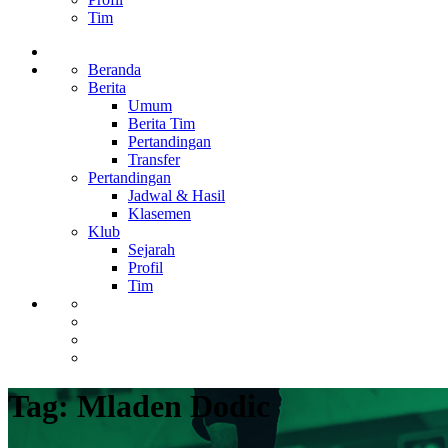
Tim
Beranda
Berita
Umum
Berita Tim
Pertandingan
Transfer
Pertandingan
Jadwal & Hasil
Klasemen
Klub
Sejarah
Profil
Tim
Tag:
Mladen Dodic