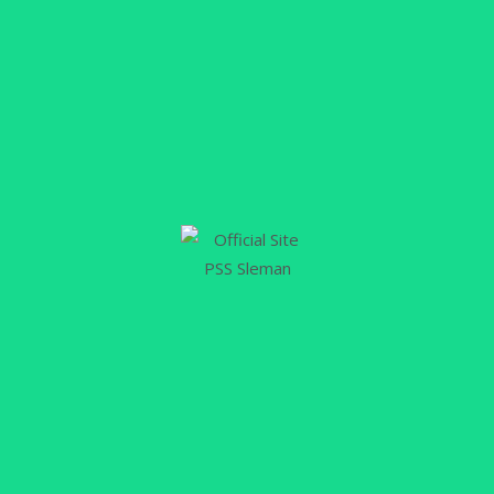
08
OKT
Peran Penting Public Relations di
PSS
PSSLEMAN.ID – Pada saat ini, informasi yang
berhubungan dengan PSS memiliki nilai berita
tinggi sehingga tidak bisa lepas dari risiko
pemberitaan yang berasal dari narasumber yang
tidak relevan. Itulah alasan kenapa PSS di bawah
manajemen baru ini memiliki departemen Media