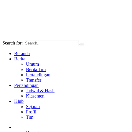
Search for:
Beranda
Berita
Umum
Berita Tim
Pertandingan
Transfer
Pertandingan
Jadwal & Hasil
Klasemen
Klub
Sejarah
Profil
Tim