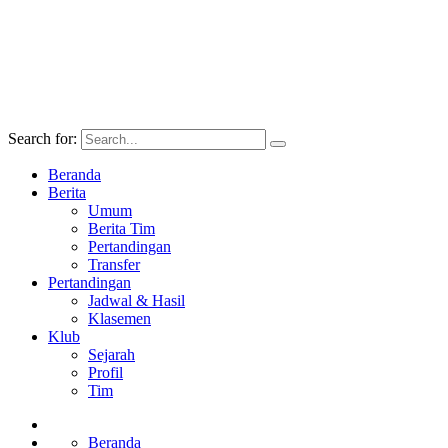
Search for:
Beranda
Berita
Umum
Berita Tim
Pertandingan
Transfer
Pertandingan
Jadwal & Hasil
Klasemen
Klub
Sejarah
Profil
Tim
Beranda