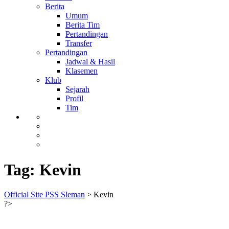
Berita
Umum
Berita Tim
Pertandingan
Transfer
Pertandingan
Jadwal & Hasil
Klasemen
Klub
Sejarah
Profil
Tim
Tag:
Kevin
Official Site PSS Sleman
>
Kevin
?>