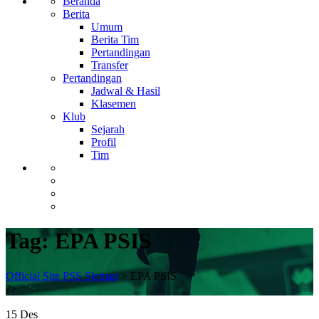
Beranda
Berita
Umum
Berita Tim
Pertandingan
Transfer
Pertandingan
Jadwal & Hasil
Klasemen
Klub
Sejarah
Profil
Tim
Tag:
EPA PSIS
Official Site PSS Sleman
>
EPA PSIS
?>
15
Des