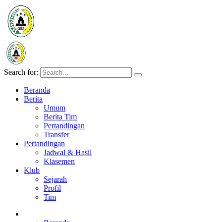
Search for:
Beranda
Berita
Umum
Berita Tim
Pertandingan
Transfer
Pertandingan
Jadwal & Hasil
Klasemen
Klub
Sejarah
Profil
Tim