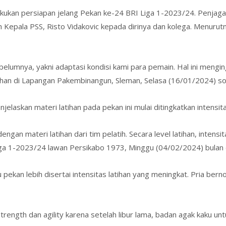
akukan persiapan jelang Pekan ke-24 BRI Liga 1-2023/24. Penj
 Kepala PSS, Risto Vidakovic kepada dirinya dan kolega. Menurutn
sebelumnya, yakni adaptasi kondisi kami para pemain. Hal ini mengin
tihan di Lapangan Pakembinangun, Sleman, Selasa (16/01/2024) s
askan materi latihan pada pekan ini mulai ditingkatkan intensitas
gan materi latihan dari tim pelatih. Secara level latihan, intensi
 Liga 1-2023/24 lawan Persikabo 1973, Minggu (04/02/2024) bulan
pekan lebih disertai intensitas latihan yang meningkat. Pria be
i strength dan agility karena setelah libur lama, badan agak kaku 