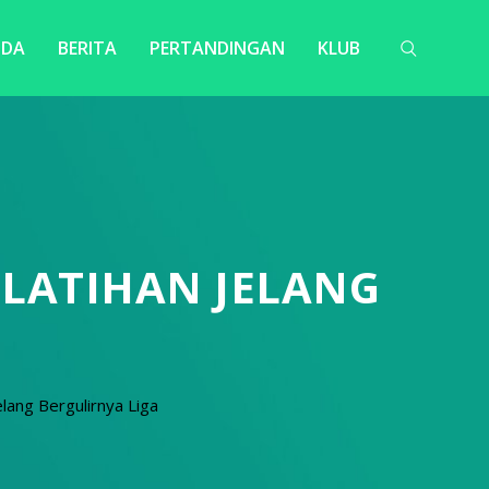
NDA
BERITA
PERTANDINGAN
KLUB
 LATIHAN JELANG
lang Bergulirnya Liga