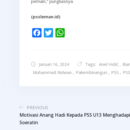
pemain,” pungkasnya.
(pssleman.id)
Facebook
Twitter
WhatsApp
Tags:
Anel Hidić
,
Bia
Januari 16, 2024
Muhammad Ridwan
,
Pakembinangun
,
PSS
,
PSS
PREVIOUS
Motivasi Anang Hadi Kepada PSS U13 Menghadapi 
Soeratin