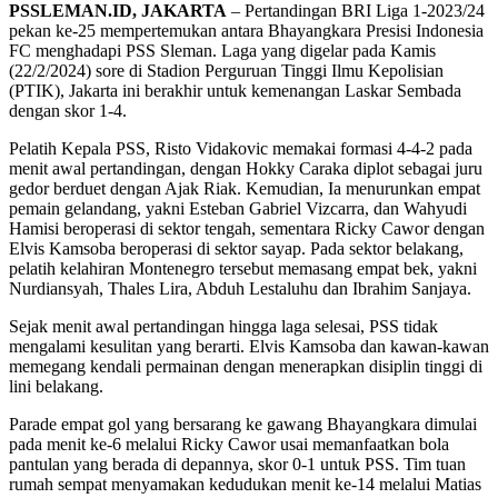
PSSLEMAN.ID, JAKARTA
– Pertandingan BRI Liga 1-2023/24
pekan ke-25 mempertemukan antara Bhayangkara Presisi Indonesia
FC menghadapi PSS Sleman. Laga yang digelar pada Kamis
(22/2/2024) sore di Stadion Perguruan Tinggi Ilmu Kepolisian
(PTIK), Jakarta ini berakhir untuk kemenangan Laskar Sembada
dengan skor 1-4.
Pelatih Kepala PSS, Risto Vidakovic memakai formasi 4-4-2 pada
menit awal pertandingan, dengan Hokky Caraka diplot sebagai juru
gedor berduet dengan Ajak Riak. Kemudian, Ia menurunkan empat
pemain gelandang, yakni Esteban Gabriel Vizcarra, dan Wahyudi
Hamisi beroperasi di sektor tengah, sementara Ricky Cawor dengan
Elvis Kamsoba beroperasi di sektor sayap. Pada sektor belakang,
pelatih kelahiran Montenegro tersebut memasang empat bek, yakni
Nurdiansyah, Thales Lira, Abduh Lestaluhu dan Ibrahim Sanjaya.
Sejak menit awal pertandingan hingga laga selesai, PSS tidak
mengalami kesulitan yang berarti. Elvis Kamsoba dan kawan-kawan
memegang kendali permainan dengan menerapkan disiplin tinggi di
lini belakang.
Parade empat gol yang bersarang ke gawang Bhayangkara dimulai
pada menit ke-6 melalui Ricky Cawor usai memanfaatkan bola
pantulan yang berada di depannya, skor 0-1 untuk PSS. Tim tuan
rumah sempat menyamakan kedudukan menit ke-14 melalui Matias