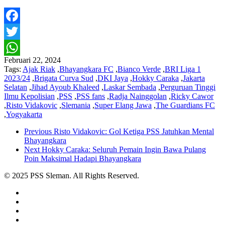
Facebook
Twitter
Februari 22, 2024
WhatsApp
Tags:
Ajak Riak
,
Bhayangkara FC
,
Bianco Verde
,
BRI Liga 1
2023/24
,
Brigata Curva Sud
,
DKI Jaya
,
Hokky Caraka
,
Jakarta
Selatan
,
Jihad Ayoub Khaleed
,
Laskar Sembada
,
Perguruan Tinggi
Ilmu Kepolisian
,
PSS
,
PSS fans
,
Radja Nainggolan
,
Ricky Cawor
,
Risto Vidakovic
,
Slemania
,
Super Elang Jawa
,
The Guardians FC
,
Yogyakarta
Previous
Risto Vidakovic: Gol Ketiga PSS Jatuhkan Mental
Bhayangkara
Next
Hokky Caraka: Seluruh Pemain Ingin Bawa Pulang
Poin Maksimal Hadapi Bhayangkara
© 2025 PSS Sleman. All Rights Reserved.