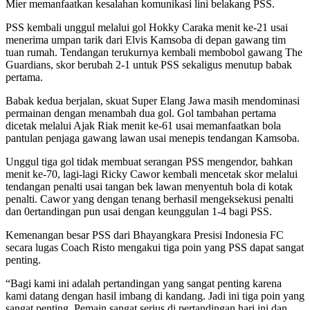
Mier memanfaatkan kesalahan komunikasi lini belakang PSS.
PSS kembali unggul melalui gol Hokky Caraka menit ke-21 usai
menerima umpan tarik dari Elvis Kamsoba di depan gawang tim
tuan rumah. Tendangan terukurnya kembali membobol gawang The
Guardians, skor berubah 2-1 untuk PSS sekaligus menutup babak
pertama.
Babak kedua berjalan, skuat Super Elang Jawa masih mendominasi
permainan dengan menambah dua gol. Gol tambahan pertama
dicetak melalui Ajak Riak menit ke-61 usai memanfaatkan bola
pantulan penjaga gawang lawan usai menepis tendangan Kamsoba.
Unggul tiga gol tidak membuat serangan PSS mengendor, bahkan
menit ke-70, lagi-lagi Ricky Cawor kembali mencetak skor melalui
tendangan penalti usai tangan bek lawan menyentuh bola di kotak
penalti. Cawor yang dengan tenang berhasil mengeksekusi penalti
dan 0ertandingan pun usai dengan keunggulan 1-4 bagi PSS.
Kemenangan besar PSS dari Bhayangkara Presisi Indonesia FC
secara lugas Coach Risto mengakui tiga poin yang PSS dapat sangat
penting.
“Bagi kami ini adalah pertandingan yang sangat penting karena
kami datang dengan hasil imbang di kandang. Jadi ini tiga poin yang
sangat penting. Pemain sangat serius di pertandingan hari ini dan