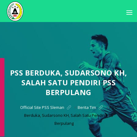
PSS BERDUKA, SUDARSONO KH,
SALAH SATU PENDIRI PSS
BERPULANG
Official Site PSS Sleman
>
Berita Tim
>
PSS
Berduka, Sudarsono KH, Salah Satu Pendiri PSS
Berpulang