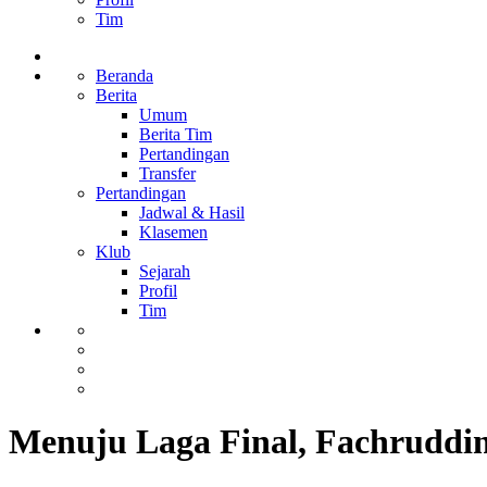
Tim
Beranda
Berita
Umum
Berita Tim
Pertandingan
Transfer
Pertandingan
Jadwal & Hasil
Klasemen
Klub
Sejarah
Profil
Tim
Menuju Laga Final, Fachruddi