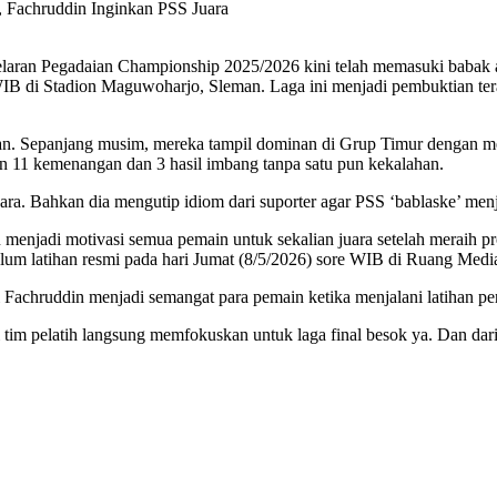
, Fachruddin Inginkan PSS Juara
elaran Pegadaian Championship 2025/2026 kini telah memasuki babak 
B di Stadion Maguwoharjo, Sleman. Laga ini menjadi pembuktian tera
. Sepanjang musim, mereka tampil dominan di Grup Timur dengan mengko
n 11 kemenangan dan 3 hasil imbang tanpa satu pun kekalahan.
ara. Bahkan dia mengutip idiom dari suporter agar PSS ‘bablaske’ menj
Itu menjadi motivasi semua pemain untuk sekalian juara setelah merai
lum latihan resmi pada hari Jumat (8/5/2026) sore WIB di Ruang Med
Fachruddin menjadi semangat para pemain ketika menjalani latihan pers
i tim pelatih langsung memfokuskan untuk laga final besok ya. Dan dar