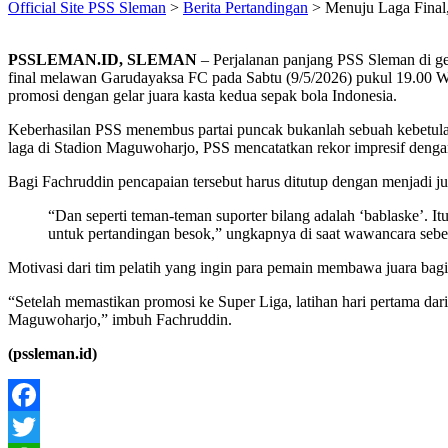
Official Site PSS Sleman
>
Berita Pertandingan
>
Menuju Laga Final
PSSLEMAN.ID, SLEMAN
– Perjalanan panjang PSS Sleman di g
final melawan Garudayaksa FC pada Sabtu (9/5/2026) pukul 19.00 WI
promosi dengan gelar juara kasta kedua sepak bola Indonesia.
Keberhasilan PSS menembus partai puncak bukanlah sebuah kebetulan
laga di Stadion Maguwoharjo, PSS mencatatkan rekor impresif denga
Bagi Fachruddin pencapaian tersebut harus ditutup dengan menjadi ju
“Dan seperti teman-teman suporter bilang adalah ‘bablaske’. 
untuk pertandingan besok,” ungkapnya di saat wawancara sebe
Motivasi dari tim pelatih yang ingin para pemain membawa juara bagi 
“Setelah memastikan promosi ke Super Liga, latihan hari pertama dar
Maguwoharjo,” imbuh Fachruddin.
(pssleman.id)
Facebook