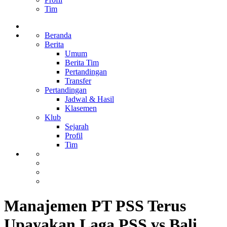
Tim
Beranda
Berita
Umum
Berita Tim
Pertandingan
Transfer
Pertandingan
Jadwal & Hasil
Klasemen
Klub
Sejarah
Profil
Tim
Manajemen PT PSS Terus
Upayakan Laga PSS vs Bali