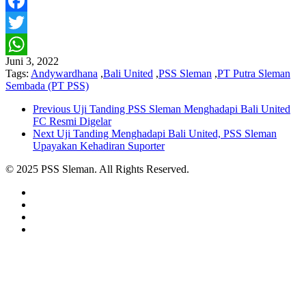
Facebook
Twitter
Juni 3, 2022
WhatsApp
Tags:
Andywardhana
,
Bali United
,
PSS Sleman
,
PT Putra Sleman
Sembada (PT PSS)
Previous
Uji Tanding PSS Sleman Menghadapi Bali United
FC Resmi Digelar
Next
Uji Tanding Menghadapi Bali United, PSS Sleman
Upayakan Kehadiran Suporter
© 2025 PSS Sleman. All Rights Reserved.