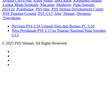
,
Brigata Curva Sud
,
Elang Muda
,
Jawa Barat
,
Kabupaten Bekasi
,
Laskar Muda Sembada
,
Macanan
,
Madurejo
,
Piala Soeratin
2023/24
,
Prambanan
,
PSS fans
,
PSS Sleman Development Center
,
PSS Training Ground
,
PSS U13
,
Setu
,
Sleman
,
Slemania
,
Yogyakarta
Previous
PSS U16 Unggul Tipis dari Borneo FC U16
Next
Perjalanan PSS U13 ke Putaran Nasional Piala Soeratin
U13
© 2025 PSS Sleman. All Rights Reserved.