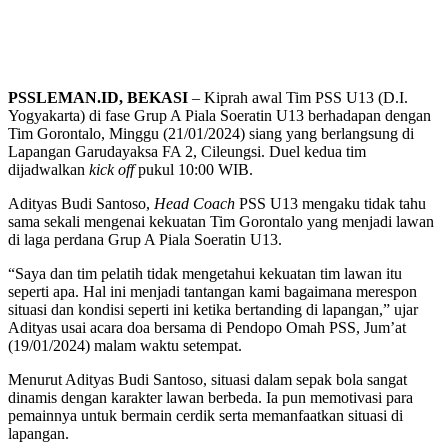
PSSLEMAN.ID, BEKASI
– Kiprah awal Tim PSS U13 (D.I.
Yogyakarta) di fase Grup A Piala Soeratin U13 berhadapan dengan
Tim Gorontalo, Minggu (21/01/2024) siang yang berlangsung di
Lapangan Garudayaksa FA 2, Cileungsi. Duel kedua tim
dijadwalkan
kick off
pukul 10:00 WIB.
Adityas Budi Santoso,
Head Coach
PSS U13 mengaku tidak tahu
sama sekali mengenai kekuatan Tim Gorontalo yang menjadi lawan
di laga perdana Grup A Piala Soeratin U13.
“Saya dan tim pelatih tidak mengetahui kekuatan tim lawan itu
seperti apa. Hal ini menjadi tantangan kami bagaimana merespon
situasi dan kondisi seperti ini ketika bertanding di lapangan,” ujar
Adityas usai acara doa bersama di Pendopo Omah PSS, Jum’at
(19/01/2024) malam waktu setempat.
Menurut Adityas Budi Santoso, situasi dalam sepak bola sangat
dinamis dengan karakter lawan berbeda. Ia pun memotivasi para
pemainnya untuk bermain cerdik serta memanfaatkan situasi di
lapangan.