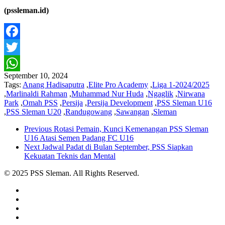
(pssleman.id)
Facebook
Twitter
September 10, 2024
WhatsApp
Tags:
Anang Hadisaputra
,
Elite Pro Academy
,
Liga 1-2024/2025
,
Marlinaldi Rahman
,
Muhammad Nur Huda
,
Ngaglik
,
Nirwana
Park
,
Omah PSS
,
Persija
,
Persija Development
,
PSS Sleman U16
,
PSS Sleman U20
,
Randugowang
,
Sawangan
,
Sleman
Previous
Rotasi Pemain, Kunci Kemenangan PSS Sleman
U16 Atasi Semen Padang FC U16
Next
Jadwal Padat di Bulan September, PSS Siapkan
Kekuatan Teknis dan Mental
© 2025 PSS Sleman. All Rights Reserved.