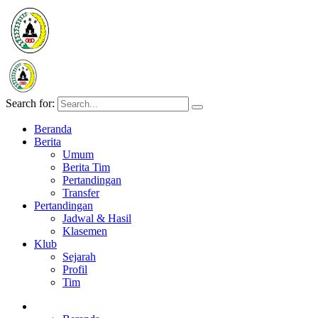
Search for:
Beranda
Berita
Umum
Berita Tim
Pertandingan
Transfer
Pertandingan
Jadwal & Hasil
Klasemen
Klub
Sejarah
Profil
Tim