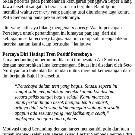
Skala prioritas pada pembenahan kebugaran penggawa Super Elang
Jawa tersebut sangatlah beralasan. Tim berjuluk Bajul Ijo ini
memiliki waktu
recovery
yang panjang usai ditundanya laga kontra
PSIS Semarang pada pekan sebelumnya.
“Itu yang tadi saya bilang mengenai
recovery.
Waktu persiapan
Persebaya untuk pertandingan ini lumayan panjang, dari sisi
kebugaran serta
recovery
bagus. Saat ini cukup sulit mengalahkan
mereka namun kami tetap berusaha,” lanjutnya.
Percaya Diri Hadapi Tren Positif Persebaya
Lima pertandingan beruntun dilakoni tim besutan Aji Santoso
dengan menorehkan lima kemenangan. Situasi ini disadari oleh Seto
Nurdiyantoro bukanlah hal mudah untuk merebut kemenangan dari
tim berjuluk Bajul Ijo tersebut.
“Persebaya dalam tren yang bagus. Situasi seperti ini
sangat sulit mengalahkan mereka karena kondisi tim
secara psikis sangat bagus sekali. Kami mencoba
untuk pertandingan besok menjadi lebih menarik,
artinya tidak ada yang tidak mungkin walaupun sesulit
apapun ada sesuatu yang menjadikannya celah,”
ungkapnya dengan nada optimis.
Motivasi tinggi bertanding dengan target mengambil poin dari tuan
rumah menjadi salah satu alasan skuad Laskar Sembada percaya diri