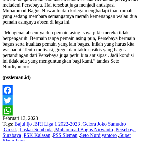
meladeni Persebaya. Hal tersebut juga menjadi antisipasi
Muhammad Bagus Nirwanto dan kolega menghadapi tuan rumah
yang sedang membara semangatnya meraih kemenangan walau dua
pemain asingnya absen di laga ini.
“Mengenai absennya dua pemain asing, saya pikir mereka tidak
berpengaruh. Bermain tanpa pemain asing pun, Persebaya bermain
bagus serta kualitas pemain yang lain bagus. Inilah yang harus kita
waspadai. Tentu motivasi, greget dan faktor psikis yang bagus
pertandingan dari Persebaya juga perlu kita antisipasi. Jadi kondisi
ini tidak ada yang menguntungkan bagi kami,” tandas Seto
Nurdiyantoro.
(pssleman.id)
Facebook
Twitter
Februari 13, 2023
WhatsApp
Tags:
Bajul Ijo
,
BRI Liga 1 2022-2023
,
Gelora Joko Samudro
,
Gresik
,
Laskar Sembada
,
Muhammad Bagus Nirwanto
,
Persebaya
Surabaya
,
PSK Kalasan
,
PSS Sleman
,
Seto Nurdiyantoro
,
Super
Elang Jawa