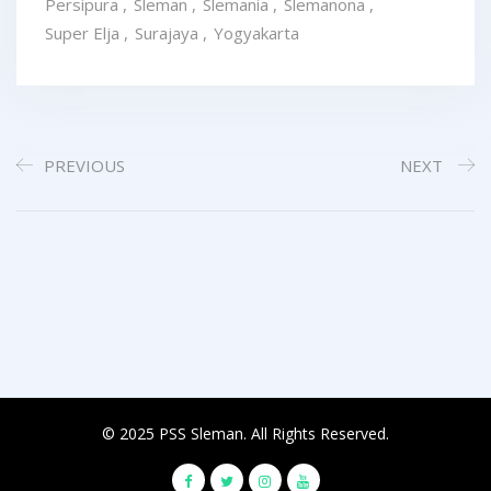
Persipura
,
Sleman
,
Slemania
,
Slemanona
,
Super Elja
,
Surajaya
,
Yogyakarta
PREVIOUS
NEXT
© 2025 PSS Sleman. All Rights Reserved.